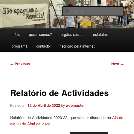
Skip
Porque sem memória não há futuro.
to
Sear
primary
content
Movimento Cívico Não Apaguem a
Main
início
quem somos?
órgãos sociais
estatutos
Memória!
menu
programa
contacto
inscrição pela Internet
Post
←
Previous
Next
→
navigation
Relatório de Actividades
Posted on
12 de Abril de 2022
by
webmaster
Relatório de Actividades 2020-22, que vai ser discutido na
AG do
dia 20 de Abril de 2022
.