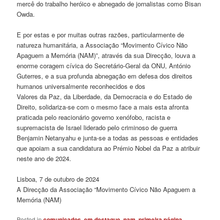
mercê do trabalho heróico e abnegado de jornalistas como Bisan
Owda.
E por estas e por muitas outras razões, particularmente de
natureza humanitária, a Associação “Movimento Cívico Não
Apaguem a Memória (NAM)”, através da sua Direcção, louva a
enorme coragem cívica do Secretário-Geral da ONU, António
Guterres, e a sua profunda abnegação em defesa dos direitos
humanos universalmente reconhecidos e dos
Valores da Paz, da Liberdade, da Democracia e do Estado de
Direito, solidariza-se com o mesmo face a mais esta afronta
praticada pelo reacionário governo xenófobo, racista e
supremacista de Israel liderado pelo criminoso de guerra
Benjamin Netanyahu e junta-se a todas as pessoas e entidades
que apoiam a sua candidatura ao Prémio Nobel da Paz a atribuir
neste ano de 2024.
Lisboa, 7 de outubro de 2024
A Direcção da Associação “Movimento Cívico Não Apaguem a
Memória (NAM)
Posted in
comunicados
,
em destaque
,
nam
,
primeira página