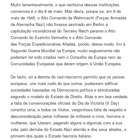
Muito lamentavelmente, o que nenhuma dessas instituições
comemora é o dia 8 de maio. Mas devia, porque se, em 8 de
maio de 1945, o Alto Comando da Wehrmacht (Forças Armadas
da Alemanha Nazi) não tivesse assinado em Berlim a
capitulação incondicional do Terceiro Reich perante o Alto
Comando do Exército Vermelho e o Alto Comando
das Forças Expedicionárias Aliadas, pondo, desse modo, fim à
Segunda Guerra Mundial na Europa, muito seguramente não
poderiam ter sido criados nem o Conselho da Europa nem as
Comunidades Europeias que deram origem à União Europeia.
De facto, só a derrota do nazi-fascismo permitiu que os países
europeus, uns mais cedo do que outros, pudessem edificar
sociedades baseadas na Democracia política e estruturadas
segundo o modelo do Estado de Direito. Aliás e em boa verdade,
a falta de comemorações oficiais do Dia da Victória (V Day)
constitui uma, a todos os títulos, vergonhosa falta de respeito e
desconsideração pelos milhares de militares e civis, homens e
mulheres, que lutaram, pagando alguns e algumas com a sua
vida, pelo derrube do Estado Nazi alemão e dos seus aliados, o
primeiro dos quais o Estado fascista italiano.