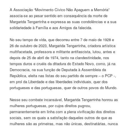
A Associação “Movimento Cívico Não Apaguem a Memória”
associa-se ao pesar sentido em consequência da morte de
Margarida Tengarrinha e expressa as suas condolências e a sua
solidariedade à Família e aos Amigos da falecida.
No seu tempo de vida, que decorreu entre 7 de maio de 1928 e
26 de outubro de 2023, Margarida Tengarrinha, criadora artística
multifacetada, professora e militante antifascista, lutou, antes e
depois de 25 de abril de 1974, tanto na clandestinidade, nos
tempos duros e cruéis da ditadura do Estado Novo, como, já na
Democracia, na sua função de Deputada à Assembleia da
República, eleita nas listas do seu partido de sempre – o PCP -,
em prol da Liberdade e das liberdades individuais, quer dos
portugueses e das portuguesas, quer de outros povos do Mundo.
Nesse seu combate incansável, Margarida Tengarrinha honrou as
mulheres portuguesas, por cujos direitos pugnou,
permanentemente em linha com a plena vivificação dos direitos
sociais, sem os quais a satisfação daqueles outros de que as
mulheres são as primeiras, mas não únicas, destinatárias, nunca