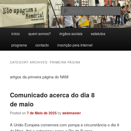
Skip
Skip
Porque sem memória não há futuro.
to
to
Sear
primary
secondary
content
content
Movimento Cívico Não Apaguem a
Main
início
quem somos?
órgãos sociais
estatutos
Memória!
menu
programa
contacto
inscrição pela Internet
CATEGORY ARCHIVES:
PRIMEIRA PÁGINA
artigos da primeira página do NAM
Comunicado acerca do dia 8
de maio
Posted on
7 de Maio de 2025
by
webmaster
A União Europeia comemora com pompa e circunstância o dia 9
de Maio. Até o entronizou como o Dia da Europa.