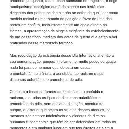
premente porquanto, face a essa sucessão de tragédias, o cego
maniqueísmo ideológico que é dominante nas instâncias
dirigentes dos países ocidentais não se coíbe de qualificar como
medida radical e uma tomada de posição a favor de uma das
partes em conflito, mais exactamente um apoio directo ao
Hamas, a apresentação da singela exigência do estabelecimento
de um cessar-fogo imediato dos actos de guerra que estão a ser
praticados nesse martirizado território.
Mas recordação da existência desse Dia Internacional e não a
sua comemoração, porque, infelizmente, muito pouco ou quase
nada há para comemorar quando está em causa
o combate à intolerância, à xenofobia, ao racismo e aos
discursos autoritários e promotores do ódio.
Combate a todas as formas de intolerância, xenofobia e
racismo, e a todos os tipos de discursos autoritários e
promotores do ódio, sem qualquer distinção, acentua-se,
porque, quaisquer que sejam as vítimas desses ataques, os
mesmos são sempre intoleráveis e violadores de direitos
humanos fundamentais que têm de ser defendidos em todos os
momentos e em qualquer lugar em que tais direitos estejam a