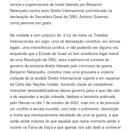
racista e supremacista de Israel liderado por Benjamin
Netanyahu contra esse Direito Internacional concretizado na
declaração do Secretário-Geral da ONU, António Guterres,
como
persona non grata
.
Na verdade e sem prejuízo de, à luz de todos os Tratados
Internacionais em vigor, uma tal declaração constituir, em termos
legais, uma inexistência jurídica, e não podendo ser alguma vez
esquecido que o Estado de Israel só tem existência legal mercê
de uma Resolução da ONU, essa inadmissível conduta do
governo de extrema-direita liderado pelo criminoso de guerra
Benjamin Netanyahu, constitui mais uma grosseira e violenta
violação do já aludido Direito Internacional vigente e em especial
da Carta das Nações Unidas, tornando claras as verdadeiras
intenções desestabilizadoras desse governo pária e que não são
a de responder à acção cobarde, bárbara e terrorista praticada
pelo Hamas no dia 7 de outubro de 2023, mas sim a de provocar
um conflito à escala mundial, com todo o sofrimento, destruição
e morte que inevitavelmente resultarão de uma tal guerra, e que
serão ainda maiores do que aqueles que neste momento estão a
ocorrer na Faixa de Gaza e que apenas nos são dado a conhecer