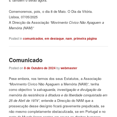
E também o serão agora.
Comemoremos, pois, o dia 8 de Maio. O Dia da Vitória.
Lisboa, 07/05/2025
A Direcção da Associação
“Movimento Cívico Não Apaguem a
Memória (NAM)”
Posted in
comunicados
,
em destaque
,
nam
,
primeira página
Comunicado
Posted on
8 de Outubro de 2024
by
webmaster
Pese embora, nos termos dos seus Estatutos, a Associação
“Movimento Cívico Não Apaguem a Memória (NAM)”, tenha
como objectivo
“a salvaguarda, investigação e divulgação da
memória da resistência à ditadura e da liberdade conquistada em
25 de Abril de 1974”
, entende a Direcção do NAM que a
prossecução desse desígnio ficará gravemente prejudicada, se
não mesmo completamente obstaculizada, se em Portugal e no
resto do Mundo forem postos em causa os direitos humanos