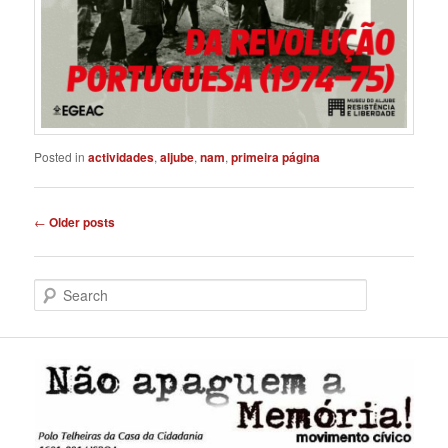
Posted in
actividades
,
aljube
,
nam
,
primeira página
Post
←
Older posts
navigation
S
e
a
r
c
h