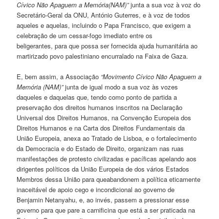
Cívico Não Apaguem a Memória
(NAM)
”
junta a sua voz à voz do
Secretário-Geral da ONU, António Guterres, e à voz de todos
aqueles e aquelas, incluindo o Papa Francisco, que exigem a
celebração de um cessar-fogo imediato entre os
beligerantes, para que possa ser fornecida ajuda humanitária ao
martirizado povo palestiniano encurralado na Faixa de Gaza.
E, bem assim, a Associação
“Movimento Cívico Não Apaguem a
Memória (NAM)”
junta de igual modo a sua voz às vozes
daqueles e daquelas que, tendo como ponto de partida a
preservação dos direitos humanos inscritos na Declaração
Universal dos Direitos Humanos, na Convenção Europeia dos
Direitos Humanos e na Carta dos Direitos Fundamentais da
União Europeia, anexa ao Tratado de Lisboa, e o fortalecimento
da Democracia e do Estado de Direito, organizam nas ruas
manifestações de protesto civilizadas e pacíficas apelando aos
dirigentes políticos da União Europeia de dos vários Estados
Membros dessa União para queabandonem a política eticamente
inaceitável de apoio cego e incondicional ao governo de
Benjamin Netanyahu, e, ao invés, passem a pressionar esse
governo para que pare a carnificina que está a ser praticada na