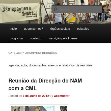
Skip
Skip
Porque sem memória não há futuro.
to
to
Sear
primary
secondary
content
content
Movimento Cívico Não Apaguem a
Main
início
quem somos?
órgãos sociais
estatutos
Memória!
menu
programa
contacto
inscrição pela Internet
CATEGORY ARCHIVES:
REUNIÕES
agenda, acta, documentos anexos e relatórios de reuniões
Reunião da Direcção do NAM
com a CML
Posted on
8 de Julho de 2012
by
webmaster