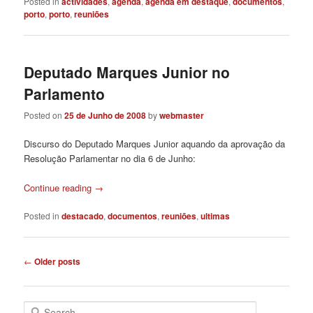
Posted in
actividades
,
agenda
,
agenda em destaque
,
documentos
,
porto
,
porto
,
reuniões
Deputado Marques Junior no
Parlamento
Posted on
25 de Junho de 2008
by
webmaster
Discurso do Deputado Marques Junior aquando da aprovação da
Resolução Parlamentar no dia 6 de Junho:
Continue reading
→
Posted in
destacado
,
documentos
,
reuniões
,
ultimas
Post
←
Older posts
navigation
S