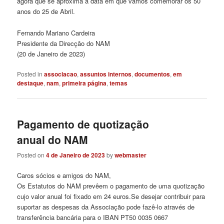
agora que se aproxima a data em que vamos comemorar os 50
anos do 25 de Abril.
Fernando Mariano Cardeira
Presidente da Direcção do NAM
(20 de Janeiro de 2023)
Posted in
associacao
,
assuntos internos
,
documentos
,
em
destaque
,
nam
,
primeira página
,
temas
Pagamento de quotização
anual do NAM
Posted on
4 de Janeiro de 2023
by
webmaster
Caros sócios e amigos do NAM,
Os Estatutos do NAM prevêem o pagamento de uma quotização
cujo valor anual foi fixado em 24 euros.Se desejar contribuir para
suportar as despesas da Associação pode fazê-lo através de
transferência bancária para o IBAN PT50 0035 0667