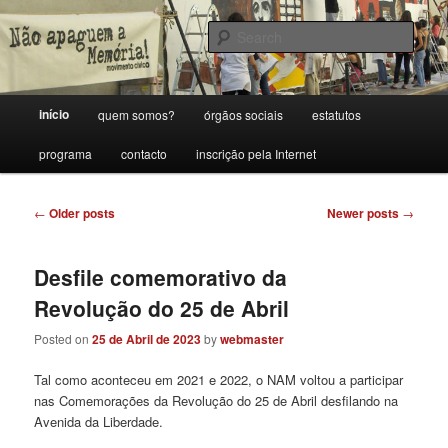
Skip
Skip
Porque sem memória não há futuro.
to
to
Sear
primary
secondary
content
content
Movimento Cívico Não Apaguem a
Main
início
quem somos?
órgãos sociais
estatutos
Memória!
menu
programa
contacto
inscrição pela Internet
Post
←
Older posts
Newer posts
→
navigation
Desfile comemorativo da
Revolução do 25 de Abril
Posted on
25 de Abril de 2023
by
webmaster
Tal como aconteceu em 2021 e 2022, o NAM voltou a participar
nas Comemorações da Revolução do 25 de Abril desfilando na
Avenida da Liberdade.