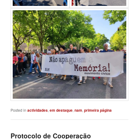
Posted in
actividades
,
em destaque
,
nam
,
primeira página
Protocolo de Cooperação